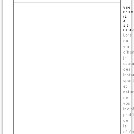
VIN
D'H
(1
À
1,5
HEUR
Lors
du
vin
d’hon
je
capt
des
insta
spon
et
natur
de
vos
invit
profi
de
la
céléb