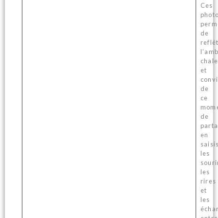
Ces
phot
perm
de
reflé
l’am
chal
et
convi
de
ce
mom
de
parta
en
saisi
les
souri
les
rires
et
les
écha
entre