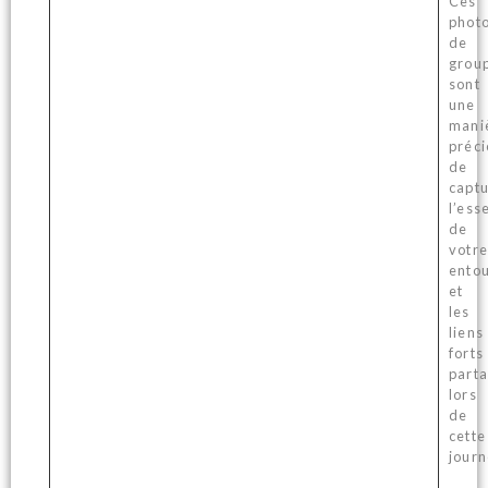
Ces
phot
de
grou
sont
une
mani
préc
de
capt
l’ess
de
votre
ento
et
les
liens
forts
part
lors
de
cette
journ