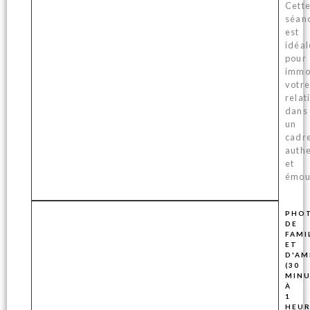
Cett
séan
est
idéal
pour
immo
votre
relat
dans
un
cadr
auth
et
émou
PHO
DE
FAMI
ET
D'AM
(30
MINU
À
1
HEUR