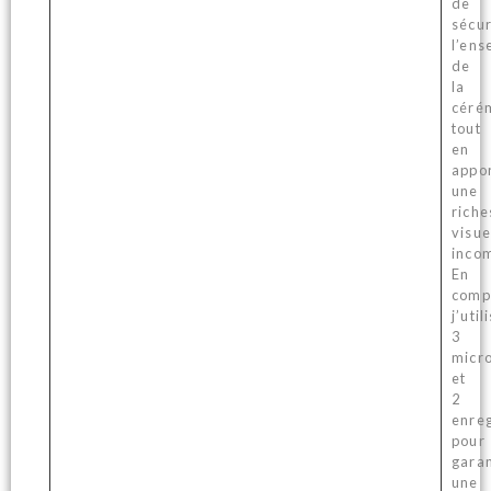
de
sécur
l’ens
de
la
céré
tout
en
appo
une
riche
visue
inco
En
comp
j’util
3
micr
et
2
enreg
pour
garan
une