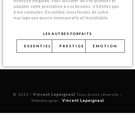
intensité inégalée. Pour discuter de vos attentes et
adapter cette prestation à vos besoins, n’hésitez pas
à me contacter. Ensemble, nous ferons de votre
mariage une œuvre intemporelle et inoubliable.
LES AUTRES FORFAITS
ESSENTIEL
PRESTIGE
ÉMOTION
© 2022 –
Vincent Lepeigneul
Tous droits réservés –
Webdesigner :
Vincent Lepeigneul