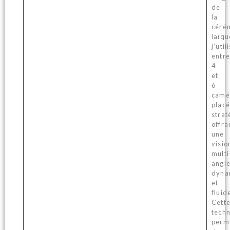
de
la
céré
laïqu
j’util
entre
4
et
6
camé
plac
stra
offra
une
visio
multi
angl
dyna
et
fluid
Cett
tech
perm