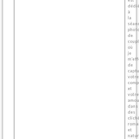
dédi
à
la
séan
phot
de
coupl
où
je
m’eff
de
capt
votre
compl
et
votre
amou
dans
des
clich
roma
et
natur