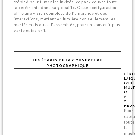
trépied pour filmer les invités, ce pack couvre toute
la cérémonie dans sa globalité. Cette configuration
offre une vision complète de l’ambiance et des
interactions, mettant en lumière non seulement les
mariés mais aussi l’assemblée, pour un souvenir plus
vaste et inclusif.
LES ÉTAPES DE LA COUVERTURE
PHOTOGRAPHIQUE
CÉRÉ
LAÏQ
(VID
MULT
(1
À
2
HEUR
Pour
capt
toute
la
magi