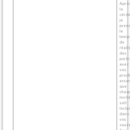
Aprè
la
céré
je
pren
le
temp
de
réali
des
portr
avec
vos
proc
assu
que
chaq
invit
soit
inclu
dans
vos
souve