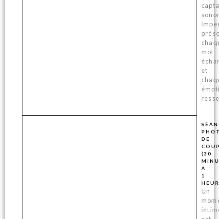
capta
sono
impe
prés
chaq
mot
écha
et
chaq
émot
resse
SÉAN
PHO
DE
COUP
(30
MINU
À
1
HEUR
Un
mom
intim
est