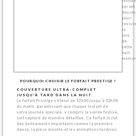
festiv
seront
docum
pour
revivr
la
joie
de
cette
nuit
mémor
POURQUOI CHOISIR LE FORFAIT PRESTIGE ?
COUVERTURE ULTRA-COMPLET
JUSQU'À TARD DANS LA NUIT
Le forfait Prestige s’étend de 12h00 jusqu’à 02h00
du matin, garantissant que chaque instant de
votre journée spéciale, y compris la soirée festive,
soit capturé de manière détaillée. Ce forfait inclut
des événements importants comme la première
danse, la pièce montée et les animations tardives.