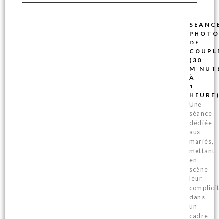
SÉANC
PHOTO
DE
COUPL
(30
MINUT
À
1
HEURE
Une
séance
dédiée
aux
mariés,
mettant
en
scène
leur
complici
dans
un
cadre