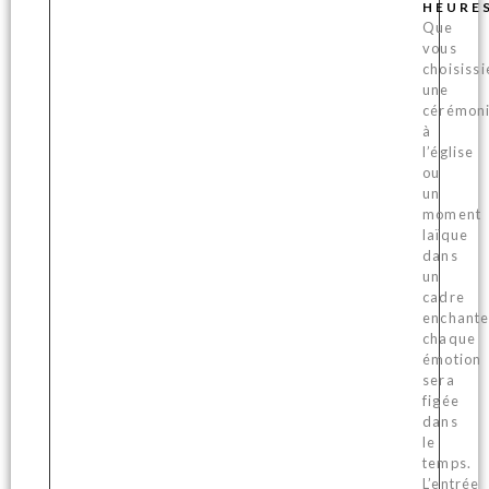
HEURE
Que
vous
choisissi
une
cérémon
à
l’église
ou
un
moment
laïque
dans
un
cadre
enchante
chaque
émotion
sera
figée
dans
le
temps.
L’entrée