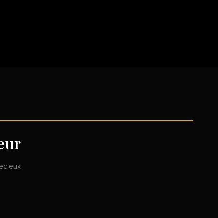
eur
vec eux